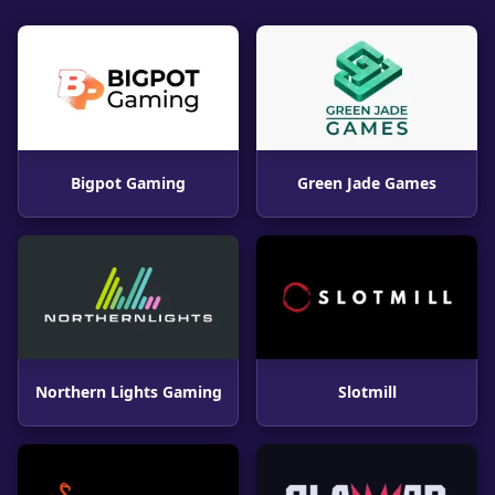
Bigpot Gaming
Green Jade Games
Northern Lights Gaming
Slotmill