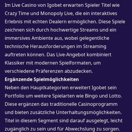
Im Live Casino von Igobet erwarten Spieler Titel wie
Crazy Time und Monopoly Live, die ein interaktives
Erlebnis mit echten Dealern ermöglichen. Diese Spiele
zeichnen sich durch hochwertige Streams und ein
immersives Ambiente aus, wobei gelegentliche
technische Herausforderungen im Streaming
auftreten können. Das Live-Angebot kombiniert
Klassiker mit modernen Spielformaten, um
verschiedene Präferenzen abzudecken.
Ergänzende Spielmöglichkeiten
Neben den Hauptkategorien erweitert Igobet sein
Portfolio um weitere Spielarten wie Bingo und Lotto.
Diese ergänzen das traditionelle Casinoprogramm
und bieten zusätzliche Unterhaltungsmöglichkeiten.
Titel in diesem Segment sind darauf ausgelegt, leicht
zugänglich zu sein und für Abwechslung zu sorgen.