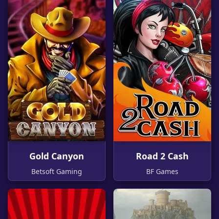
Gold Canyon
Road 2 Cash
Betsoft Gaming
BF Games