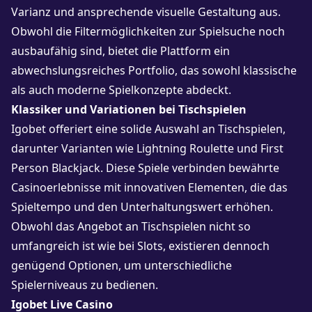
Varianz und ansprechende visuelle Gestaltung aus.
Obwohl die Filtermöglichkeiten zur Spielsuche noch
ausbaufähig sind, bietet die Plattform ein
abwechslungsreiches Portfolio, das sowohl klassische
als auch moderne Spielkonzepte abdeckt.
Klassiker und Variationen bei Tischspielen
Igobet offeriert eine solide Auswahl an Tischspielen,
darunter Varianten wie Lightning Roulette und First
Person Blackjack. Diese Spiele verbinden bewährte
Casinoerlebnisse mit innovativen Elementen, die das
Spieltempo und den Unterhaltungswert erhöhen.
Obwohl das Angebot an Tischspielen nicht so
umfangreich ist wie bei Slots, existieren dennoch
genügend Optionen, um unterschiedliche
Spielerniveaus zu bedienen.
Igobet Live Casino