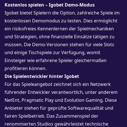
Kostenlos spielen – Igobet Demo-Modus
Igobet bietet Spielern die Option, zahlreiche Spiele im
kostenlosen Demomodus zu testen. Dies ermöglicht
ein risikofreies Kennenlernen der Spielmechaniken
und Strategien, ohne finanzielle Einsätze tätigen zu
müssen. Die Demo-Versionen stehen für viele Slots
und einige Tischspiele zur Verfügung, womit
Einsteiger wie erfahrene Spieler gleichermaßen
profitieren können.
Die Spielentwickler hinter Igobet
Für das Spieleangebot zeichnet sich ein Netzwerk
führender Entwickler verantwortlich, unter anderem
NetEnt, Pragmatic Play und Evolution Gaming. Diese
Anbieter stehen für geprüfte Softwarequalität und
fairen Spielbetrieb. Das Zusammenspiel der
renommierten Studios gewährleistet technische