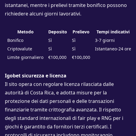
istantanei, mentre i prelievi tramite bonifico possono
richiedere alcuni giorni lavorativi.
Metodo
Deposito
Prelievo
Tempi indicativi
Bonifico
Sì
Sì
3-7 giorni
Criptovalute
Sì
Sì
Istantaneo-24 ore
Limite giornaliero
€100,000
€100,000
Igobet sicurezza e licenza
Il sito opera con regolare licenza rilasciata dalle
autorità di Costa Rica, e adotta misure per la
protezione dei dati personali e delle transazioni
finanziarie tramite crittografia avanzata. Il rispetto
degli standard internazionali di fair play e RNG per i
giochi è garantito da fornitori terzi certificati. I
protocolli di sicurezza includono monitoraggio