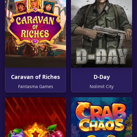
Caravan of Riches
D-Day
Fantasma Games
Nolimit City