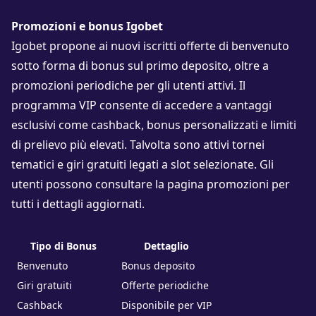
Promozioni e bonus Igobet
Igobet propone ai nuovi iscritti offerte di benvenuto
sotto forma di bonus sul primo deposito, oltre a
promozioni periodiche per gli utenti attivi. Il
programma VIP consente di accedere a vantaggi
esclusivi come cashback, bonus personalizzati e limiti
di prelievo più elevati. Talvolta sono attivi tornei
tematici e giri gratuiti legati a slot selezionate. Gli
utenti possono consultare la pagina promozioni per
tutti i dettagli aggiornati.
Tipo di Bonus
Dettaglio
Benvenuto
Bonus deposito
Giri gratuiti
Offerte periodiche
Cashback
Disponibile per VIP