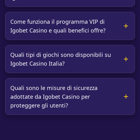
Come funziona il programma VIP di
Igobet Casino e quali benefici offre?
Quali tipi di giochi sono disponibili su
Igobet Casino Italia?
Quali sono le misure di sicurezza
adottate da Igobet Casino per
proteggere gli utenti?