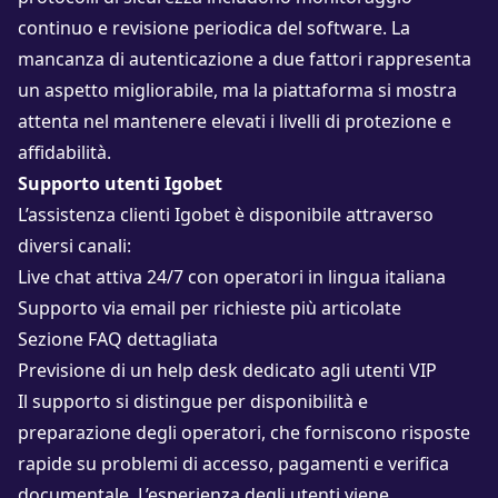
continuo e revisione periodica del software. La
mancanza di autenticazione a due fattori rappresenta
un aspetto migliorabile, ma la piattaforma si mostra
attenta nel mantenere elevati i livelli di protezione e
affidabilità.
Supporto utenti Igobet
L’assistenza clienti Igobet è disponibile attraverso
diversi canali:
Live chat attiva 24/7 con operatori in lingua italiana
Supporto via email per richieste più articolate
Sezione FAQ dettagliata
Previsione di un help desk dedicato agli utenti VIP
Il supporto si distingue per disponibilità e
preparazione degli operatori, che forniscono risposte
rapide su problemi di accesso, pagamenti e verifica
documentale. L’esperienza degli utenti viene